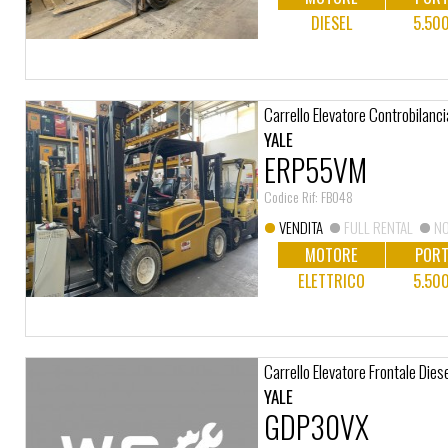
DIESEL
5.50
Carrello Elevatore Controbilanci
YALE
ERP55VM
Codice Rif: FB048
VENDITA
FULL RENTAL
NO
MOTORE
PORT
ELETTRICO
5.50
Carrello Elevatore Frontale Dies
YALE
GDP30VX