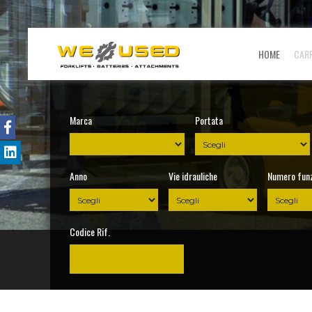
HOME
CARR
Marca
Portata
Anno
Vie idrauliche
Numero funz
Codice Rif.