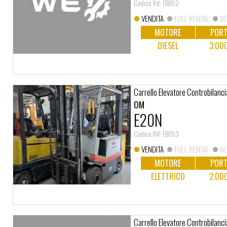
Codice Rif: FB052
VENDITA
FULL RENTAL
NO
MOTORE
PORT
DIESEL
3.00
Carrello Elevatore Controbilanci
OM
E20N
Codice Rif: FB053
VENDITA
FULL RENTAL
NO
MOTORE
PORT
ELETTRICO
2.00
Carrello Elevatore Controbilanci