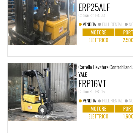
ERP25ALF
Codice Rif: FB003
VENDITA
FULL RENTAL
NO
MOTORE
PORT
ELETTRICO
2.50
Carrello Elevatore Controbilanci
YALE
ERP16VT
Codice Rif: FB005
VENDITA
FULL RENTAL
NO
MOTORE
PORT
ELETTRICO
1.60