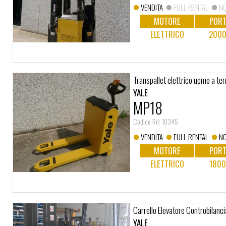
VENDITA
FULL RENTAL
NO
MOTORE
PORT
ELETTRICO
2000
Transpallet elettrico uomo a ter
YALE
MP18
Codice Rif: 10345
VENDITA
FULL RENTAL
NO
MOTORE
PORT
ELETTRICO
1800
Carrello Elevatore Controbilanci
YALE