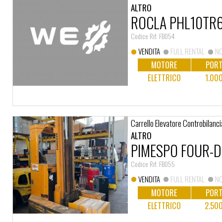
ALTRO
ROCLA PHL10TR
Codice Rif: FB054
VENDITA
FULL RENTAL
NO
MOTORE
PORT
ELETTRICO
1.00
Carrello Elevatore Controbilanci
ALTRO
PIMESPO FOUR-
Codice Rif: FB055
VENDITA
FULL RENTAL
NO
MOTORE
PORT
ELETTRICO
2.50