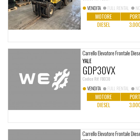
VENDITA
FULL RENTAL
NO
MOTORE
PORT
DIESEL
3.00
Carrello Elevatore Frontale Dies
YALE
GDP30VX
Codice Rif: FB038
VENDITA
FULL RENTAL
NO
MOTORE
PORT
DIESEL
3.00
Carrello Elevatore Frontale Dies