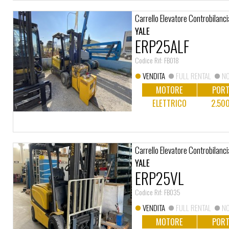
Carrello Elevatore Controbilanci
YALE
ERP25ALF
Codice Rif: FB018
VENDITA
FULL RENTAL
NO
MOTORE
PORT
ELETTRICO
2.50
Carrello Elevatore Controbilanci
YALE
ERP25VL
Codice Rif: FB035
VENDITA
FULL RENTAL
NO
MOTORE
PORT