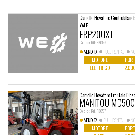
Carrello Elevatore Controbilanci
YALE
ERP20UXT
Codice Rif: FB056
VENDITA
FULL RENTAL
NO
MOTORE
PORT
ELETTRICO
2.00
Carrello Elevatore Frontale Dies
MANITOU MC50C
Codice Rif: FB057
VENDITA
FULL RENTAL
NO
MOTORE
PORT