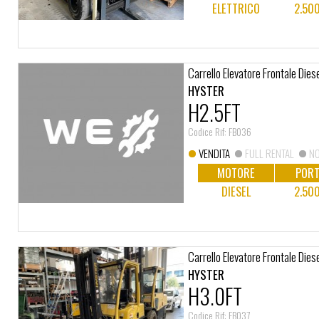
ELETTRICO
2.50
Carrello Elevatore Frontale Dies
HYSTER
H2.5FT
Codice Rif: FB036
VENDITA
FULL RENTAL
NO
MOTORE
PORT
DIESEL
2.50
Carrello Elevatore Frontale Dies
HYSTER
H3.0FT
Codice Rif: FB037