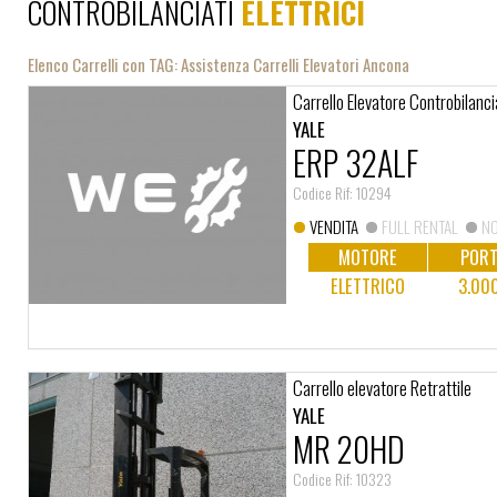
CONTROBILANCIATI
ELETTRICI
Elenco Carrelli con TAG: Assistenza Carrelli Elevatori Ancona
Carrello Elevatore Controbilanci
YALE
ERP 32ALF
Codice Rif: 10294
VENDITA
FULL RENTAL
NO
MOTORE
PORT
ELETTRICO
3.00
Carrello elevatore Retrattile
YALE
MR 20HD
Codice Rif: 10323