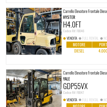
Carrello Elevatore Frontale Dies
HYSTER
H4.0FT
Codice Rif: FB046
VENDITA
FULL RENTAL
NO
MOTORE
PORT
DIESEL
4.00
Carrello Elevatore Frontale Dies
YALE
GDP55VX
Codice Rif: FB047
VENDITA
FULL RENTAL
NO
MOTORE
PORT