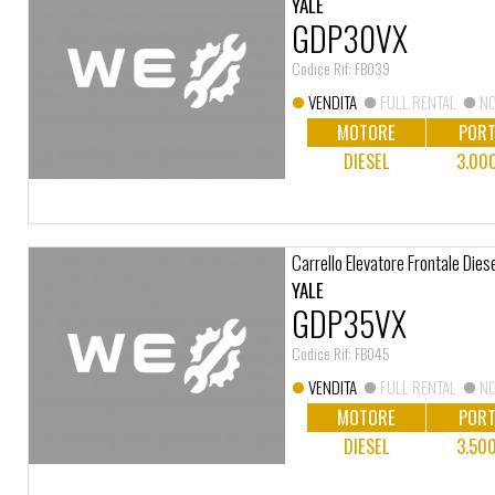
YALE
GDP30VX
Codice Rif: FB039
VENDITA
FULL RENTAL
NO
MOTORE
PORT
DIESEL
3.00
Carrello Elevatore Frontale Dies
YALE
GDP35VX
Codice Rif: FB045
VENDITA
FULL RENTAL
NO
MOTORE
PORT
DIESEL
3.50